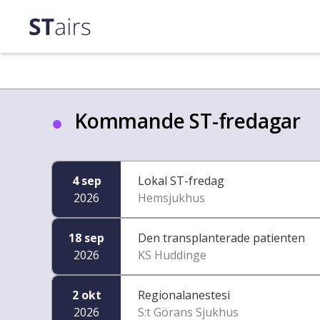
Kommande ST-fredagar
4 sep
Lokal ST-fredag
2026
Hemsjukhus
18 sep
Den transplanterade patienten
2026
KS Huddinge
2 okt
Regionalanestesi
2026
S:t Görans Sjukhus