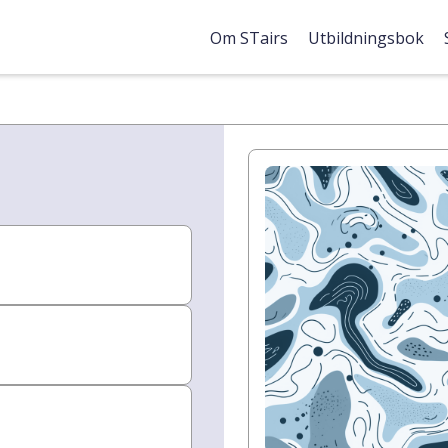
Om STairs
Utbildningsbok