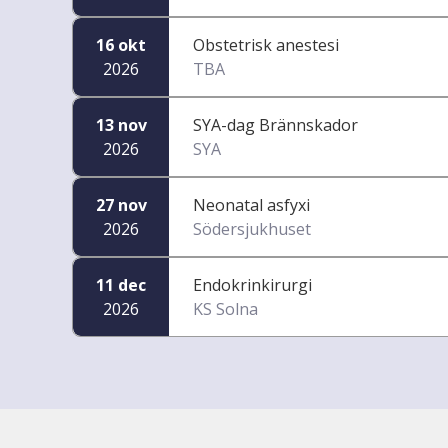
16 okt
Obstetrisk anestesi
2026
TBA
13 nov
SYA-dag Brännskador
2026
SYA
27 nov
Neonatal asfyxi
2026
Södersjukhuset
11 dec
Endokrinkirurgi
2026
KS Solna