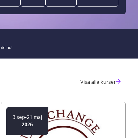
ute nu!
Visa alla kurser
3 sep
-
21 maj
2026