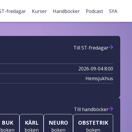
ST-fredagar
Kurser
Handböcker
Podcast
SYA
Till ST-fredagar
2026-09-04 8:00
Hemsjukhus
Till handböcker
BUK
KÄRL
NEURO
OBSTETRIK
boken
boken
boken
boken