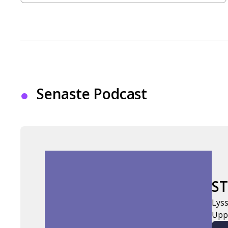
Senaste Podcast
ST
Lyss
Uppt