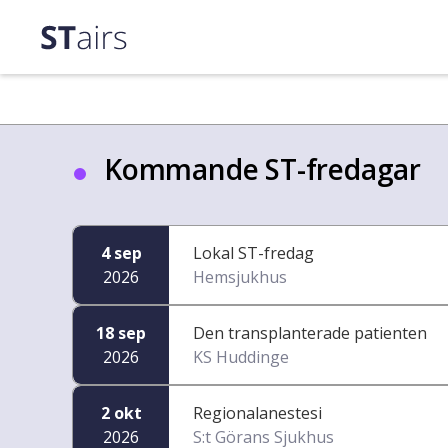
Kommande ST-fredagar
4 sep
Lokal ST-fredag
2026
Hemsjukhus
18 sep
Den transplanterade patienten
2026
KS Huddinge
2 okt
Regionalanestesi
2026
S:t Görans Sjukhus