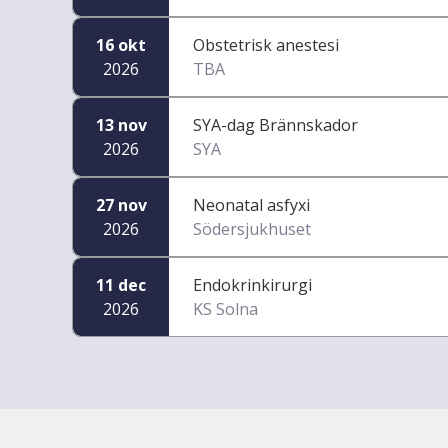
16 okt
Obstetrisk anestesi
2026
TBA
13 nov
SYA-dag Brännskador
2026
SYA
27 nov
Neonatal asfyxi
2026
Södersjukhuset
11 dec
Endokrinkirurgi
2026
KS Solna