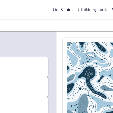
Om STairs
Utbildningsbok