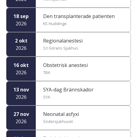
18 sep
Den transplanterade patienten
2026
KS Huddinge
2 okt
Regionalanestesi
2026
S:t Görans Sjukhus
16 okt
Obstetrisk anestesi
2026
TBA
13 nov
SYA-dag Brännskador
2026
SYA
27 nov
Neonatal asfyxi
2026
Södersjukhuset