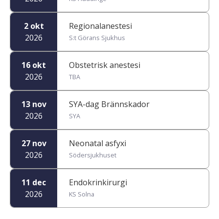
2 okt
Regionalanestesi
2026
S:t Görans Sjukhus
16 okt
Obstetrisk anestesi
2026
TBA
13 nov
SYA-dag Brännskador
2026
SYA
27 nov
Neonatal asfyxi
2026
Södersjukhuset
11 dec
Endokrinkirurgi
2026
KS Solna