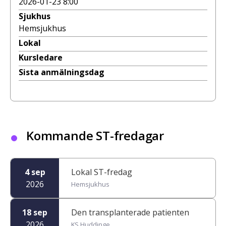
2026-01-23 8:00
Sjukhus
Hemsjukhus
Lokal
Kursledare
Sista anmälningsdag
Kommande ST-fredagar
4 sep
Lokal ST-fredag
2026
Hemsjukhus
18 sep
Den transplanterade patienten
2026
KS Huddinge